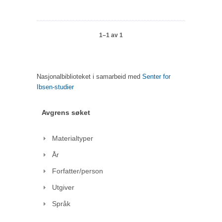
1–1 av 1
Nasjonalbiblioteket i samarbeid med
Senter for
Ibsen-studier
Avgrens søket
Materialtyper
År
Forfatter/person
Utgiver
Språk