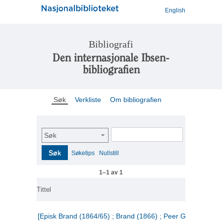
English
Bibliografi
Den internasjonale Ibsen-
bibliografien
Søk
Verkliste
Om bibliografien
Søk
Søk
Søketips
Nullstill
1–1 av 1
Tittel
[Episk Brand (1864/65) ; Brand (1866) ; Peer Gynt (1867)]