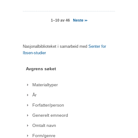
Neste
1–10 av 46
>>
Nasjonalbiblioteket i samarbeid med
Senter for
Ibsen-studier
Avgrens søket
Materialtyper
År
Forfatter/person
Generelt emneord
Omtalt navn
Form/genre