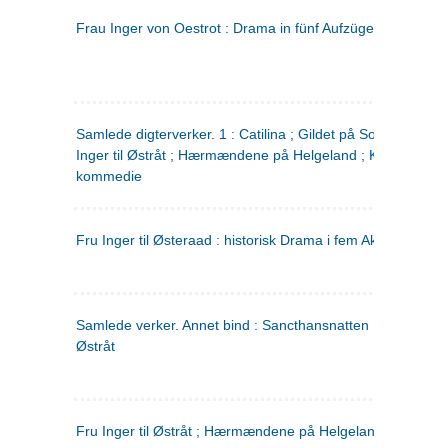
Frau Inger von Oestrot : Drama in fünf Aufzügen
(tysk)
Samlede digterverker. 1 : Catilina ; Gildet på Solhaug ; Fru
Inger til Østråt ; Hærmændene på Helgeland ; Kjærlighede
kommedie
Fru Inger til Østeraad : historisk Drama i fem Akter
Samlede verker. Annet bind : Sancthansnatten ; Fru Inger ti
Østråt
Fru Inger til Østråt ; Hærmændene på Helgeland