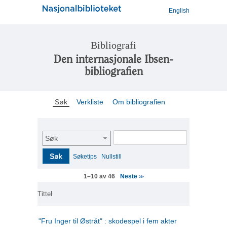
English
Bibliografi
Den internasjonale Ibsen-
bibliografien
Søk
Verkliste
Om bibliografien
Søk
Søk
Søketips
Nullstill
Neste
1–10 av 46
>>
Tittel
"Fru Inger til Østråt" : skodespel i fem akter