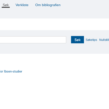
Søk
Verkliste
Om bibliografien
Søk
Søketips
Nullstill
for Ibsen-studier