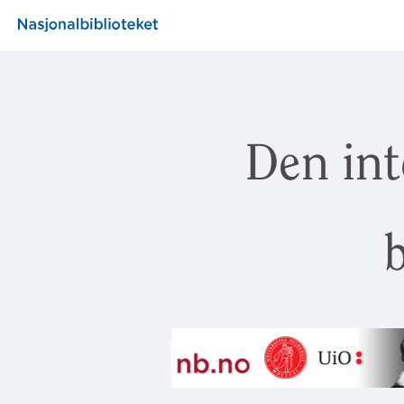
Den int
b