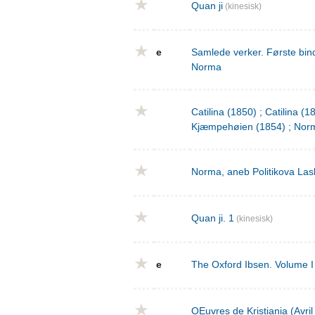
Quan ji
(kinesisk)
e
Samlede verker. Første bind
Norma
Catilina (1850) ; Catilina (
Kjæmpehøien (1854) ; Norm
Norma, aneb Politikova Las
Quan ji. 1
(kinesisk)
e
The Oxford Ibsen. Volume I 
OEuvres de Kristiania (Avri