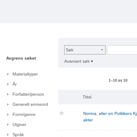
Søk
Avgrens søket
Avansert søk ▾
Materialtyper
1–10 av 10
År
Forfatter/person
Tittel
Generelt emneord
Norma, eller en Politikers Kj
Form/genre
akter
Utgiver
Språk