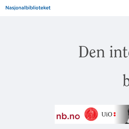
Den int
b