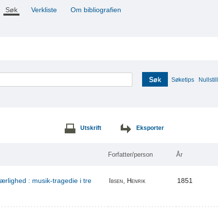
Søk
Verkliste
Om bibliografien
Søk
Søketips
Nullstill
Utskrift
Eksporter
Forfatter/person
År
ærlighed : musik-tragedie i tre
1851
Ibsen, Henrik