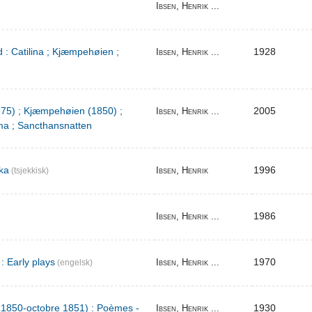
Ibsen, Henrik ...
 : Catilina ; Kjæmpehøien ;
1928
Ibsen, Henrik ...
1875) ; Kjæmpehøien (1850) ;
2005
Ibsen, Henrik ...
a ; Sancthansnatten
ka
1996
Ibsen, Henrik
(tsjekkisk)
1986
Ibsen, Henrik ...
: Early plays
1970
Ibsen, Henrik ...
(engelsk)
l 1850-octobre 1851) : Poèmes -
1930
Ibsen, Henrik ...