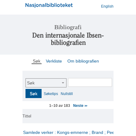
English
Bibliografi
Den internasjonale Ibsen-
bibliografien
Søk
Verkliste
Om bibliografien
Søk
Søk
Søketips
Nullstill
Neste
1–10 av 183
>>
Tittel
Samlede verker : Kongs-emnerne ; Brand ; Peer Gynt. 2