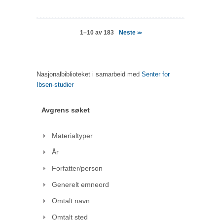
Neste
1–10 av 183
>>
Nasjonalbiblioteket i samarbeid med
Senter for
Ibsen-studier
Avgrens søket
Materialtyper
År
Forfatter/person
Generelt emneord
Omtalt navn
Omtalt sted