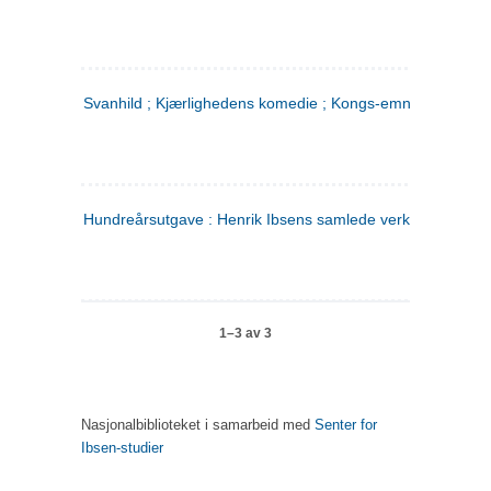
Svanhild ; Kjærlighedens komedie ; Kongs-emnerne
Hundreårsutgave : Henrik Ibsens samlede verker. 4
1–3 av 3
Nasjonalbiblioteket i samarbeid med
Senter for
Ibsen-studier