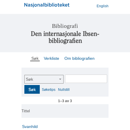
English
Bibliografi
Den internasjonale Ibsen-
bibliografien
Søk
Verkliste
Om bibliografien
Søk
Søk
Søketips
Nullstill
1–3 av 3
Tittel
Svanhild