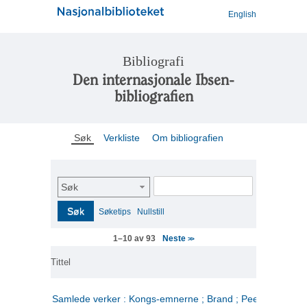
English
Bibliografi
Den internasjonale Ibsen-
bibliografien
Søk
Verkliste
Om bibliografien
Søk
Søk
Søketips
Nullstill
Neste
1–10 av 93
>>
Tittel
Samlede verker : Kongs-emnerne ; Brand ; Peer Gynt. 2