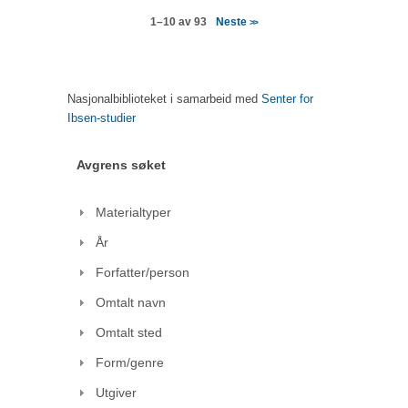
Neste
1–10 av 93
>>
Nasjonalbiblioteket i samarbeid med
Senter for
Ibsen-studier
Avgrens søket
Materialtyper
År
Forfatter/person
Omtalt navn
Omtalt sted
Form/genre
Utgiver