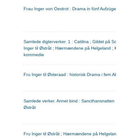
Frau Inger von Oestrot : Drama in fünf Aufzügen
(tysk)
Samlede digterverker. 1 : Catilina ; Gildet på Solhaug ; Fru
Inger til Østråt ; Hærmændene på Helgeland ; Kjærlighede
kommedie
Fru Inger til Østeraad : historisk Drama i fem Akter
Samlede verker. Annet bind : Sancthansnatten ; Fru Inger ti
Østråt
Fru Inger til Østråt ; Hærmændene på Helgeland