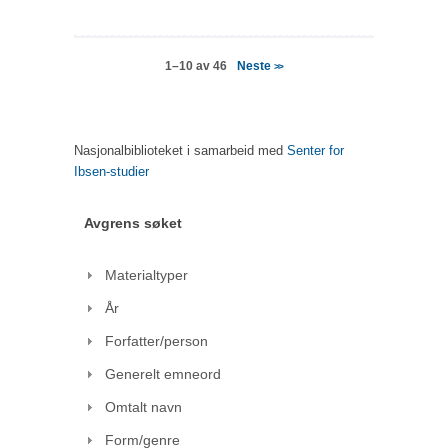
Neste
1–10 av 46
>>
Nasjonalbiblioteket i samarbeid med
Senter for
Ibsen-studier
Avgrens søket
Materialtyper
År
Forfatter/person
Generelt emneord
Omtalt navn
Form/genre