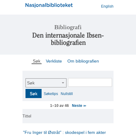
English
Bibliografi
Den internasjonale Ibsen-
bibliografien
Søk
Verkliste
Om bibliografien
Søk
Søk
Søketips
Nullstill
Neste
1–10 av 46
>>
Tittel
"Fru Inger til Østråt" : skodespel i fem akter