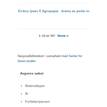
Errikou Ipsen E Agriopapia : drama se pente mere
(gresk)
Neste
1–10 av 347
>>
Nasjonalbiblioteket i samarbeid med
Senter for
Ibsen-studier
Avgrens søket
Materialtyper
År
Forfatter/person