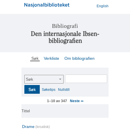
English
Bibliografi
Den internasjonale Ibsen-
bibliografien
Søk
Verkliste
Om bibliografien
Søk
Søk
Søketips
Nullstill
Neste
1–10 av 347
>>
Tittel
Drame
(kroatisk)