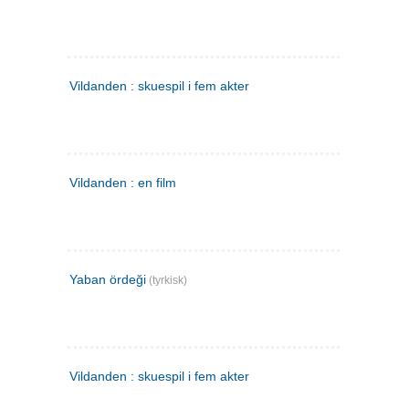
Vildanden : skuespil i fem akter
Vildanden : en film
Yaban ördeği
(tyrkisk)
Vildanden : skuespil i fem akter