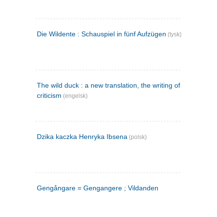
Die Wildente : Schauspiel in fünf Aufzügen
(tysk)
The wild duck : a new translation, the writing of the play,
criticism
(engelsk)
Dzika kaczka Henryka Ibsena
(polsk)
Gengångare = Gengangere ; Vildanden