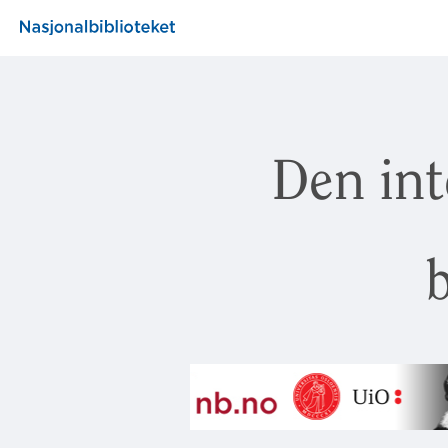
Den int
b