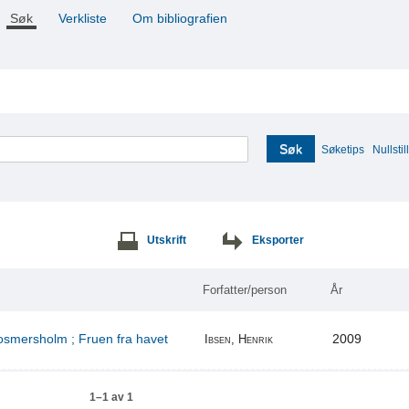
Søk
Verkliste
Om bibliografien
Søk
Søketips
Nullstill
Utskrift
Eksporter
Forfatter/person
År
Rosmersholm ; Fruen fra havet
2009
Ibsen, Henrik
1–1 av 1