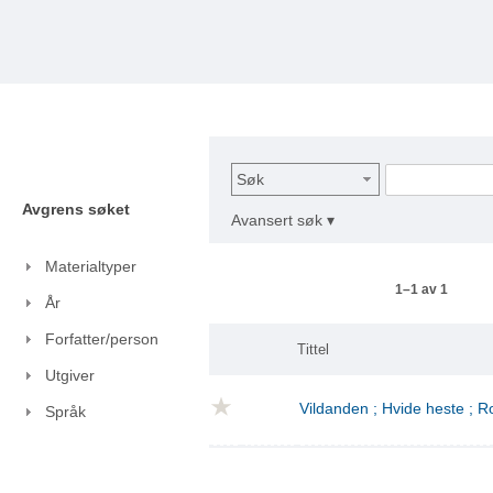
Søk
Avgrens søket
Avansert søk ▾
Materialtyper
1–1 av 1
År
Forfatter/person
Tittel
Utgiver
Vildanden ; Hvide heste ; 
Språk