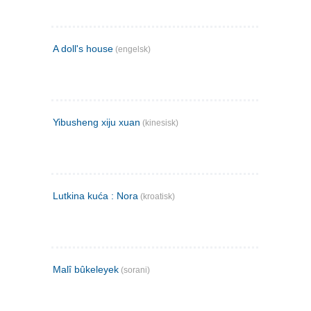
A doll's house
(engelsk)
Yibusheng xiju xuan
(kinesisk)
Lutkina kuća : Nora
(kroatisk)
Malî bûkeleyek
(sorani)