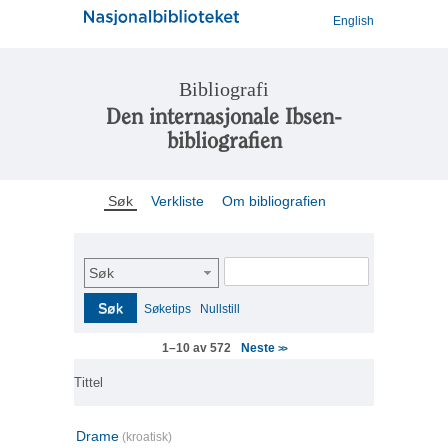
English
Bibliografi
Den internasjonale Ibsen-
bibliografien
Søk
Verkliste
Om bibliografien
Søk
Søk
Søketips
Nullstill
Neste
1–10 av 572
>>
Tittel
Drame
(kroatisk)