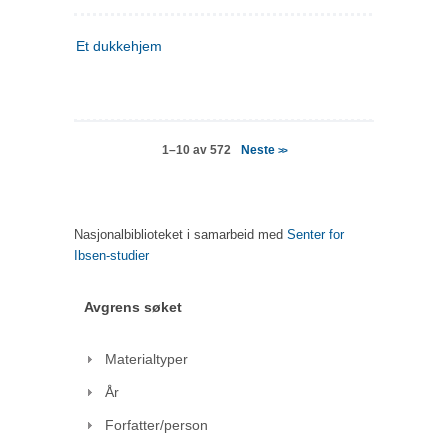
Et dukkehjem
Neste
1–10 av 572
>>
Nasjonalbiblioteket i samarbeid med
Senter for
Ibsen-studier
Avgrens søket
Materialtyper
År
Forfatter/person