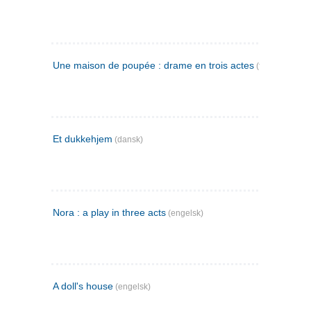
Une maison de poupée : drame en trois actes
(fransk)
Et dukkehjem
(dansk)
Nora : a play in three acts
(engelsk)
A doll's house
(engelsk)