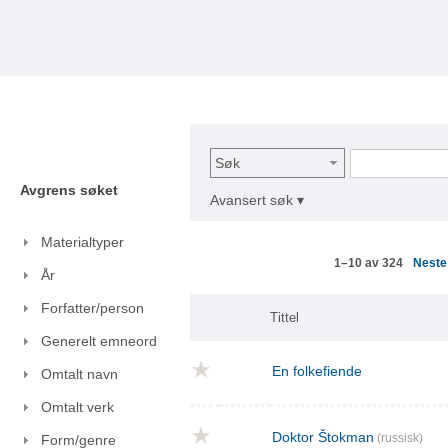
Søk
Avgrens søket
Avansert søk ▾
Materialtyper
Nest
1–10 av 324
År
Forfatter/person
Tittel
Generelt emneord
En folkefiende
Omtalt navn
Omtalt verk
Doktor Štokman
(russisk)
Form/genre