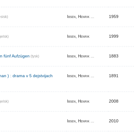
1959
Ibsen, Henrik ...
sisk)
1999
Ibsen, Henrik
elsk)
in fünf Aufzügen
1883
Ibsen, Henrik ...
(tysk)
an ) : drama v 5 dejstvijach
1891
Ibsen, Henrik ...
2008
Ibsen, Henrik
elsk)
2010
Ibsen, Henrik ...