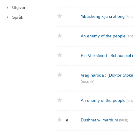
Utgiver
Yibusheng xiju si zhong
(kine
Språk
An enemy of the people
(eng
Ein Volksfeind : Schauspiel 
Vrag naroda : (Doktor Štokm
(russisk)
An enemy of the people
(eng
e
Dushman-i mardum
(farsi)