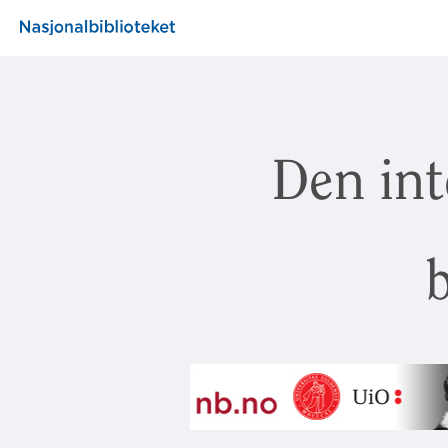
Den int
b