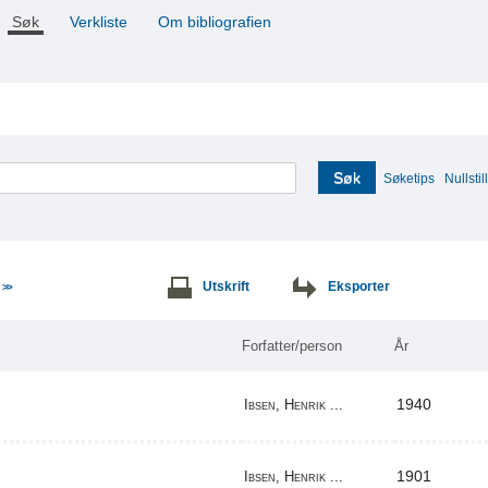
Søk
Verkliste
Om bibliografien
Søk
Søketips
Nullstill
e
Utskrift
Eksporter
>>
Forfatter/person
År
1940
Ibsen, Henrik ...
1901
Ibsen, Henrik ...