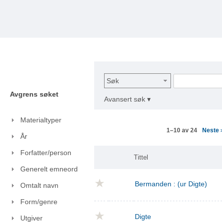
Søk
Avgrens søket
Avansert søk ▾
Materialtyper
Neste
1–10 av 24
År
Forfatter/person
Tittel
Generelt emneord
Bermanden : (ur Digte)
Omtalt navn
Form/genre
Digte
Utgiver