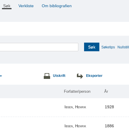
Søk
Verkliste
Om bibliografien
Søk
Søketips
Nullstill
Utskrift
Eksporter
>>
Forfatter/person
År
1928
Ibsen, Henrik
1886
Ibsen, Henrik