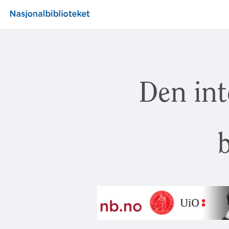
Den int
b