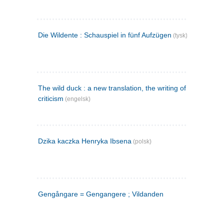
Die Wildente : Schauspiel in fünf Aufzügen
(tysk)
The wild duck : a new translation, the writing of the play,
criticism
(engelsk)
Dzika kaczka Henryka Ibsena
(polsk)
Gengångare = Gengangere ; Vildanden