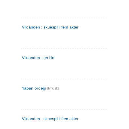
Vildanden : skuespil i fem akter
Vildanden : en film
Yaban ördeği
(tyrkisk)
Vildanden : skuespil i fem akter