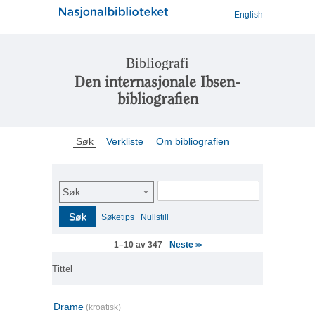
English
Bibliografi
Den internasjonale Ibsen-
bibliografien
Søk
Verkliste
Om bibliografien
Søk
Søk
Søketips
Nullstill
Neste
1–10 av 347
>>
Tittel
Drame
(kroatisk)