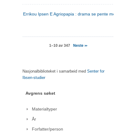
Errikou Ipsen E Agriopapia : drama se pente mere
(gresk)
Neste
1–10 av 347
>>
Nasjonalbiblioteket i samarbeid med
Senter for
Ibsen-studier
Avgrens søket
Materialtyper
År
Forfatter/person