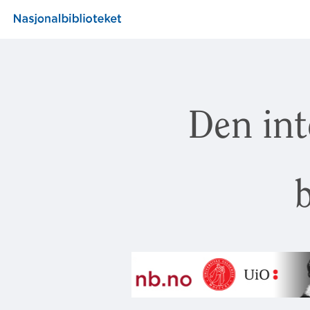
Den int
b