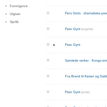
Form/genre
Pers Gints : dramatiska po
Utgiver
Språk
Peer Gynt
(engelsk)
e
Peer Gynt
Samlede verker : Kongs-emn
Fra Brand til Keiser og Gal
Peer Gynt
(polsk)