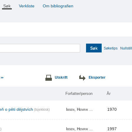
Søk
Verkliste
Om bibliografien
Søk
Søketips
Nullstill
e
Utskrift
Eksporter
>>
Forfatter/person
År
ň o pěti dějstvích
1970
Ibsen, Henrik ...
(tsjekkisk)
1997
Ibsen, Henrik ...
)