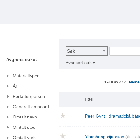
Søk
Avgrens søket
Avansert søk ▾
Materialtyper
Nest
1–10 av 447
År
Forfatter/person
Tittel
Generelt emneord
Peer Gynt : dramatická báse
Omtalt navn
Omtalt sted
Yibusheng xiju xuan
(kinesisk
Omtalt verk