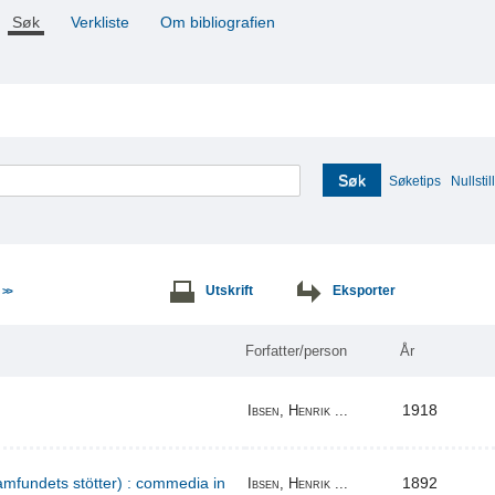
Søk
Verkliste
Om bibliografien
Søk
Søketips
Nullstill
e
Utskrift
Eksporter
>>
Forfatter/person
År
1918
Ibsen, Henrik ...
amfundets stötter) : commedia in
1892
Ibsen, Henrik ...