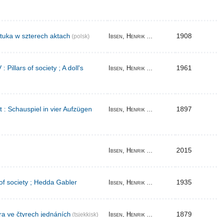
tuka w szterech aktach
1908
Ibsen, Henrik ...
(polsk)
Pillars of society ; A doll's
1961
Ibsen, Henrik ...
t : Schauspiel in vier Aufzügen
1897
Ibsen, Henrik ...
2015
Ibsen, Henrik ...
 of society ; Hedda Gabler
1935
Ibsen, Henrik ...
ra ve čtyrech jednáních
1879
Ibsen, Henrik ...
(tsjekkisk)