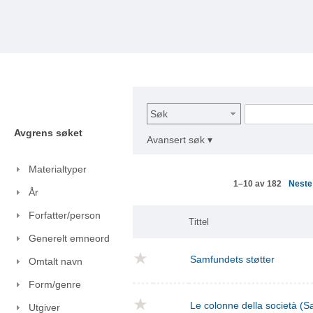
Søk
Avgrens søket
Avansert søk ▾
Materialtyper
Nest
1–10 av 182
År
Forfatter/person
Tittel
Generelt emneord
Samfundets støtter
Omtalt navn
Form/genre
Le colonne della società (S
Utgiver