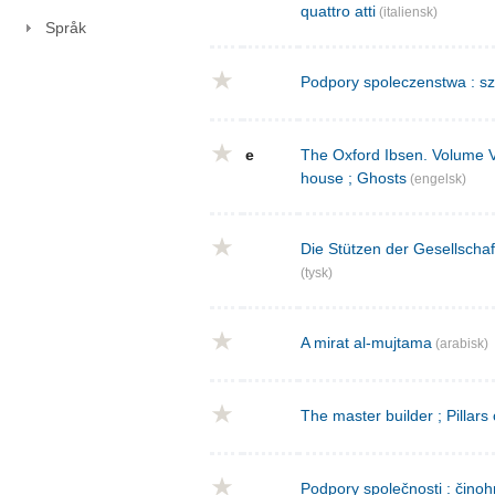
quattro atti
(italiensk)
Språk
Podpory spoleczenstwa : sz
e
The Oxford Ibsen. Volume V : 
house ; Ghosts
(engelsk)
Die Stützen der Gesellschaf
(tysk)
A mirat al-mujtama
(arabisk)
The master builder ; Pillars
Podpory společnosti : činoh