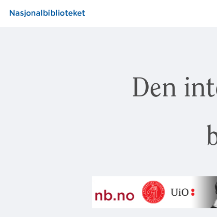
Den int
b