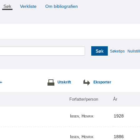
Søk
Verkliste
Om bibliografien
Søk
Søketips
Nullstill
Utskrift
Eksporter
>>
Forfatter/person
År
1928
Ibsen, Henrik
1886
Ibsen, Henrik