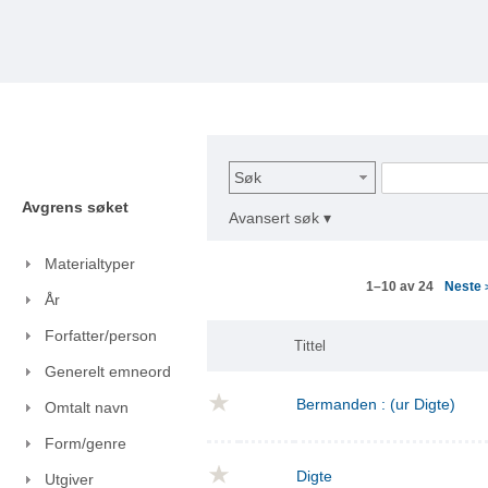
Søk
Avgrens søket
Avansert søk ▾
Materialtyper
Neste
1–10 av 24
År
Forfatter/person
Tittel
Generelt emneord
Bermanden : (ur Digte)
Omtalt navn
Form/genre
Digte
Utgiver