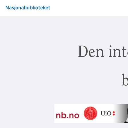
Den int
b