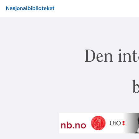
Den int
b