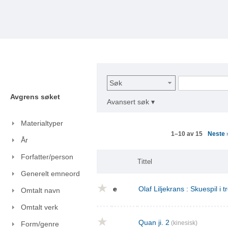
Søk
Avgrens søket
Avansert søk ▾
Materialtyper
Neste
1–10 av 15
År
Forfatter/person
Tittel
Generelt emneord
e
Olaf Liljekrans : Skuespil i t
Omtalt navn
Omtalt verk
Quan ji. 2
(kinesisk)
Form/genre