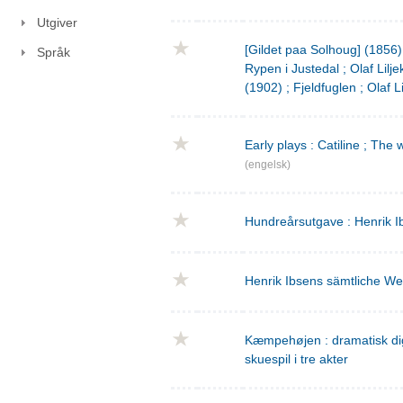
Utgiver
[Gildet paa Solhoug] (1856)
Språk
Rypen i Justedal ; Olaf Lilje
(1902) ; Fjeldfuglen ; Olaf L
Early plays : Catiline ; The 
(engelsk)
Hundreårsutgave : Henrik I
Henrik Ibsens sämtliche We
Kæmpehøjen : dramatisk digtn
skuespil i tre akter