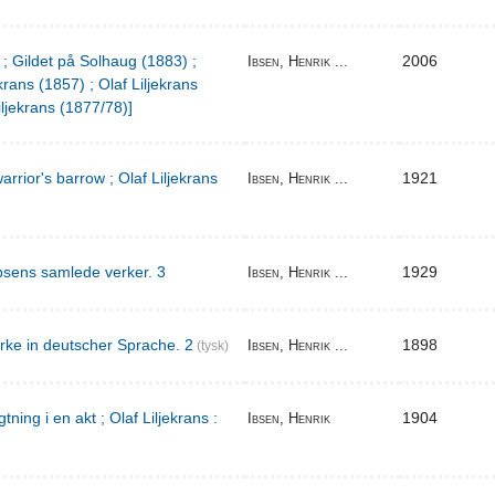
 ; Gildet på Solhaug (1883) ;
2006
Ibsen, Henrik ...
krans (1857) ; Olaf Liljekrans
iljekrans (1877/78)]
warrior's barrow ; Olaf Liljekrans
1921
Ibsen, Henrik ...
bsens samlede verker. 3
1929
Ibsen, Henrik ...
rke in deutscher Sprache. 2
1898
Ibsen, Henrik ...
(tysk)
ing i en akt ; Olaf Liljekrans :
1904
Ibsen, Henrik