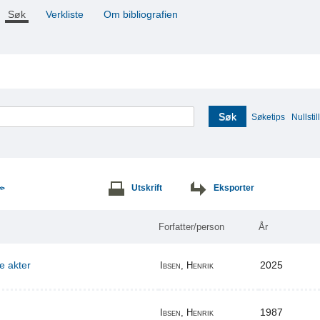
Søk
Verkliste
Om bibliografien
Søk
Søketips
Nullstill
Utskrift
Eksporter
>>
Forfatter/person
År
re akter
2025
Ibsen, Henrik
1987
Ibsen, Henrik