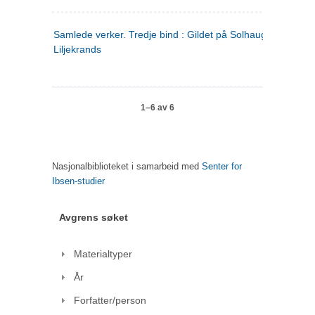
Samlede verker. Tredje bind : Gildet på Solhaug ; Olaf
Liljekrands
1–6 av 6
Nasjonalbiblioteket i samarbeid med
Senter for
Ibsen-studier
Avgrens søket
Materialtyper
År
Forfatter/person