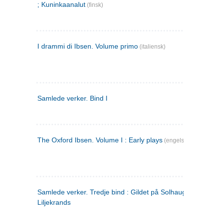
; Kuninkaanalut
(finsk)
I drammi di Ibsen. Volume primo
(italiensk)
Samlede verker. Bind I
The Oxford Ibsen. Volume I : Early plays
(engelsk)
Samlede verker. Tredje bind : Gildet på Solhaug ; Olaf
Liljekrands