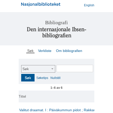
English
Bibliografi
Den internasjonale Ibsen-
bibliografien
Søk
Verkliste
Om bibliografien
Søk
Søk
Søketips
Nullstill
1–6 av 6
Tittel
Valitut draamat. I : Päiväkummun pidot ; Rakkauden kome