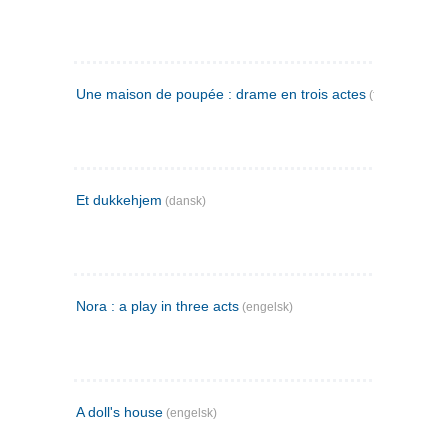
Une maison de poupée : drame en trois actes
(fransk)
Et dukkehjem
(dansk)
Nora : a play in three acts
(engelsk)
A doll's house
(engelsk)