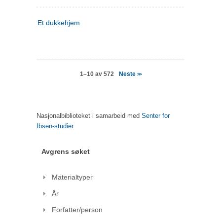
Et dukkehjem
Neste
1–10 av 572
>>
Nasjonalbiblioteket i samarbeid med
Senter for
Ibsen-studier
Avgrens søket
Materialtyper
År
Forfatter/person