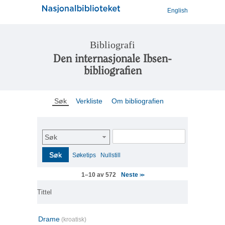
English
Bibliografi
Den internasjonale Ibsen-
bibliografien
Søk
Verkliste
Om bibliografien
Søk
Søk
Søketips
Nullstill
Neste
1–10 av 572
>>
Tittel
Drame
(kroatisk)