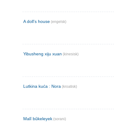
A doll's house
(engelsk)
Yibusheng xiju xuan
(kinesisk)
Lutkina kuća : Nora
(kroatisk)
Malî bûkeleyek
(sorani)