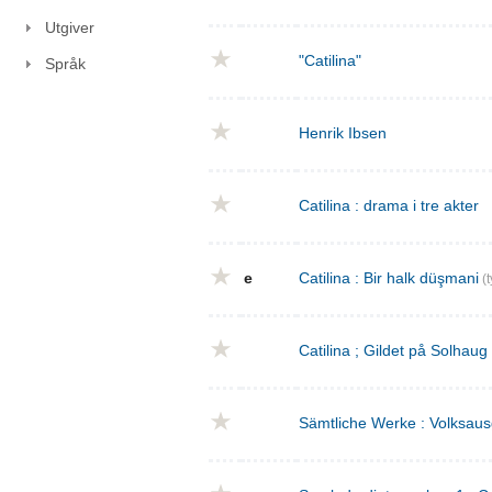
Utgiver
"Catilina"
Språk
Henrik Ibsen
Catilina : drama i tre akter
e
Catilina : Bir halk düşmani
(t
Catilina ; Gildet på Solhaug
Sämtliche Werke : Volksaus