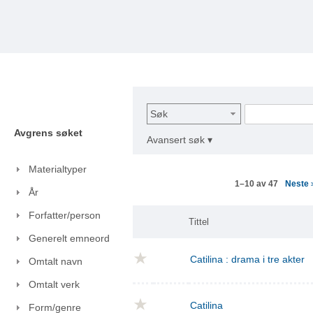
Søk
Avgrens søket
Avansert søk ▾
Materialtyper
Neste
1–10 av 47
År
Forfatter/person
Tittel
Generelt emneord
Catilina : drama i tre akter
Omtalt navn
Omtalt verk
Catilina
Form/genre