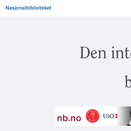
Den int
b