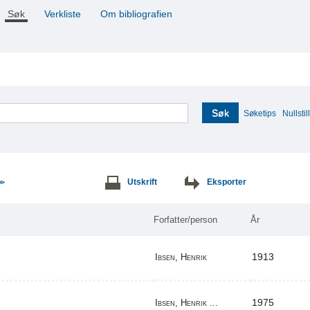
Søk
Verkliste
Om bibliografien
Søk
Søketips
Nullstill
Utskrift
Eksporter
>>
Forfatter/person
År
1913
Ibsen, Henrik
1975
Ibsen, Henrik ...