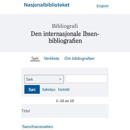
English
Bibliografi
Den internasjonale Ibsen-
bibliografien
Søk
Verkliste
Om bibliografien
Søk
Søk
Søketips
Nullstill
1–10 av 10
Tittel
Sancthansnatten