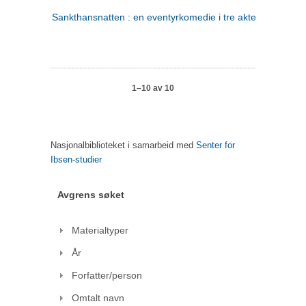
Sankthansnatten : en eventyrkomedie i tre akter
1–10 av 10
Nasjonalbiblioteket i samarbeid med
Senter for
Ibsen-studier
Avgrens søket
Materialtyper
År
Forfatter/person
Omtalt navn