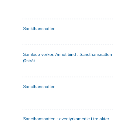
Sankthansnatten
Samlede verker. Annet bind : Sancthansnatten ; Fru Inger ti
Østråt
Sancthansnatten
Sancthansnatten : eventyrkomedie i tre akter