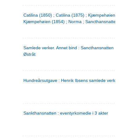
Catilina (1850) ; Catilina (1875) ; Kjæmpehøien (1850) ;
Kjæmpehøien (1854) ; Norma ; Sancthansnatten
Samlede verker. Annet bind : Sancthansnatten ; Fru Inger ti
Østråt
Hundreårsutgave : Henrik Ibsens samlede verker. 2
Sankthansnatten : eventyrkomedie i 3 akter