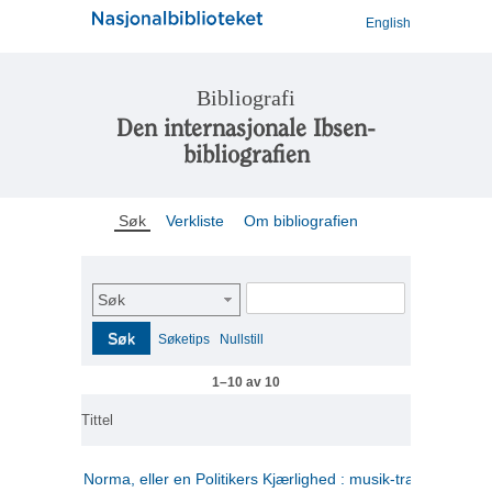
English
Bibliografi
Den internasjonale Ibsen-
bibliografien
Søk
Verkliste
Om bibliografien
Søk
Søk
Søketips
Nullstill
1–10 av 10
Tittel
Norma, eller en Politikers Kjærlighed : musik-tragedie i tre