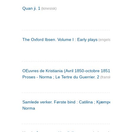
Quan ji. 1
(kinesisk)
The Oxford Ibsen. Volume I : Early plays
(engelsk)
OEuvres de Kristiania (Avril 1850-octobre 1851) : Poèmes 
Proses - Norma ; Le Tertre du Guerrier. 2
(fransk)
Samlede verker. Første bind : Catilina ; Kjæmpehøien ;
Norma