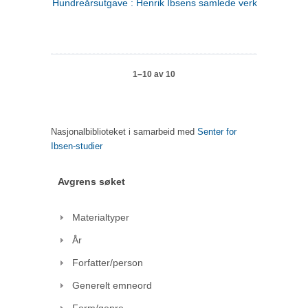
Hundreårsutgave : Henrik Ibsens samlede verker. 1
1–10 av 10
Nasjonalbiblioteket i samarbeid med
Senter for
Ibsen-studier
Avgrens søket
Materialtyper
År
Forfatter/person
Generelt emneord