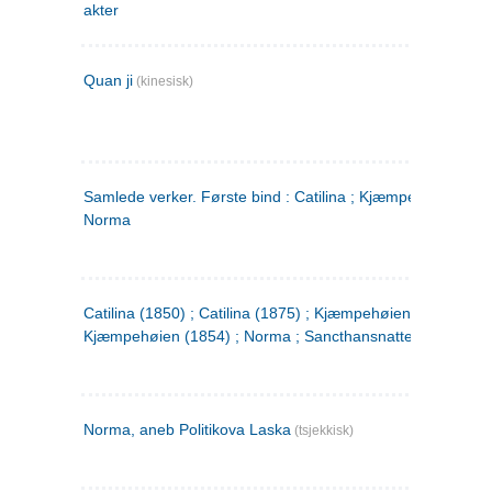
akter
Quan ji
(kinesisk)
Samlede verker. Første bind : Catilina ; Kjæmpehøien ;
Norma
Catilina (1850) ; Catilina (1875) ; Kjæmpehøien (1850) ;
Kjæmpehøien (1854) ; Norma ; Sancthansnatten
Norma, aneb Politikova Laska
(tsjekkisk)