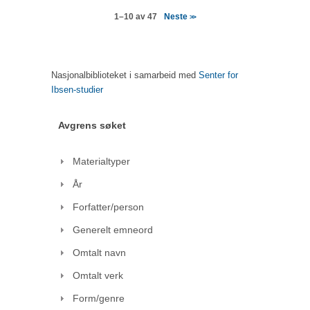
Neste
1–10 av 47
>>
Nasjonalbiblioteket i samarbeid med
Senter for
Ibsen-studier
Avgrens søket
Materialtyper
År
Forfatter/person
Generelt emneord
Omtalt navn
Omtalt verk
Form/genre