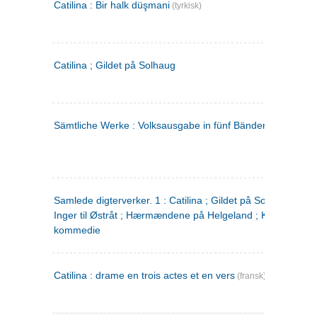
Catilina : Bir halk düşmani
(tyrkisk)
Catilina ; Gildet på Solhaug
Sämtliche Werke : Volksausgabe in fünf Bänden
(tysk)
Samlede digterverker. 1 : Catilina ; Gildet på Solhaug ; Fru
Inger til Østråt ; Hærmændene på Helgeland ; Kjærlighede
kommedie
Catilina : drame en trois actes et en vers
(fransk)