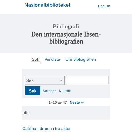
English
Bibliografi
Den internasjonale Ibsen-
bibliografien
Søk
Verkliste
Om bibliografien
Søk
Søk
Søketips
Nullstill
Neste
1–10 av 47
>>
Tittel
Catilina : drama i tre akter