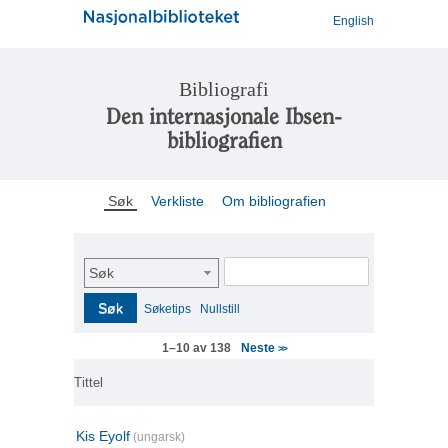
English
Bibliografi
Den internasjonale Ibsen-
bibliografien
Søk
Verkliste
Om bibliografien
Søk
Søk
Søketips
Nullstill
Neste
1–10 av 138
>>
Tittel
Kis Eyolf
(ungarsk)