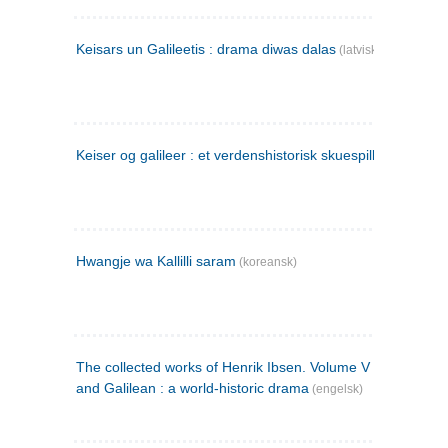
Keisars un Galileetis : drama diwas dalas
(latvisk)
Keiser og galileer : et verdenshistorisk skuespill (1873)
Hwangje wa Kallilli saram
(koreansk)
The collected works of Henrik Ibsen. Volume V : Emperor
and Galilean : a world-historic drama
(engelsk)