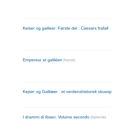
Keiser og galileer. Første del : Caesars frafall
Empereur et galiléen
(fransk)
Kejser og Galilæer : et verdenshistorisk skuespil
I drammi di Ibsen. Volume secondo
(italiensk)