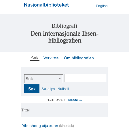
English
Bibliografi
Den internasjonale Ibsen-
bibliografien
Søk
Verkliste
Om bibliografien
Søk
Søk
Søketips
Nullstill
Neste
1–10 av 63
>>
Tittel
Yibusheng xiju xuan
(kinesisk)