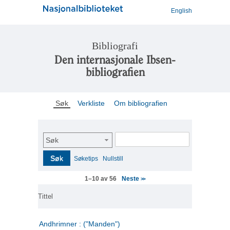
English
Bibliografi
Den internasjonale Ibsen-
bibliografien
Søk
Verkliste
Om bibliografien
Søk
Søk
Søketips
Nullstill
Neste
1–10 av 56
>>
Tittel
Andhrimner : ("Manden")