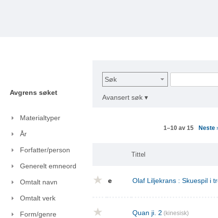
Søk
Avgrens søket
Avansert søk ▾
Materialtyper
Neste
1–10 av 15
År
Forfatter/person
Tittel
Generelt emneord
e
Olaf Liljekrans : Skuespil i t
Omtalt navn
Omtalt verk
Quan ji. 2
(kinesisk)
Form/genre