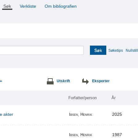
Søk
Verkliste
Om bibliografien
Søk
Søketips
Nullstill
Utskrift
Eksporter
>>
Forfatter/person
År
re akter
2025
Ibsen, Henrik
1987
Ibsen, Henrik