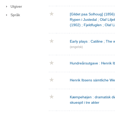
Utgiver
[Gildet paa Solhoug] (1856)
Språk
Rypen i Justedal ; Olaf Lilje
(1902) ; Fjeldfuglen ; Olaf L
Early plays : Catiline ; The 
(engelsk)
Hundreårsutgave : Henrik I
Henrik Ibsens sämtliche We
Kæmpehøjen : dramatisk digtn
skuespil i tre akter