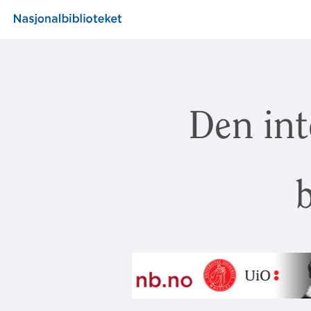
Den int
b