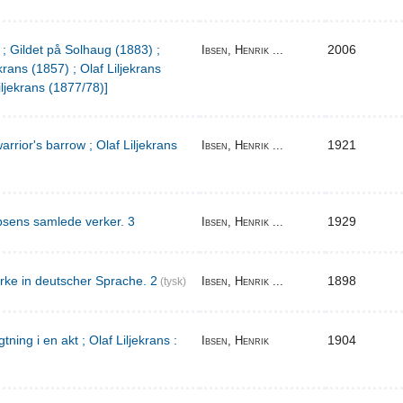
 ; Gildet på Solhaug (1883) ;
2006
Ibsen, Henrik ...
krans (1857) ; Olaf Liljekrans
iljekrans (1877/78)]
warrior's barrow ; Olaf Liljekrans
1921
Ibsen, Henrik ...
bsens samlede verker. 3
1929
Ibsen, Henrik ...
rke in deutscher Sprache. 2
1898
Ibsen, Henrik ...
(tysk)
ing i en akt ; Olaf Liljekrans :
1904
Ibsen, Henrik