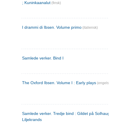
; Kuninkaanalut
(finsk)
I drammi di Ibsen. Volume primo
(italiensk)
Samlede verker. Bind I
The Oxford Ibsen. Volume I : Early plays
(engelsk)
Samlede verker. Tredje bind : Gildet på Solhaug ; Olaf
Liljekrands