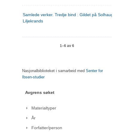
Samlede verker. Tredje bind : Gildet på Solhaug ; Olaf
Liljekrands
1–6 av 6
Nasjonalbiblioteket i samarbeid med
Senter for
Ibsen-studier
Avgrens søket
Materialtyper
År
Forfatter/person