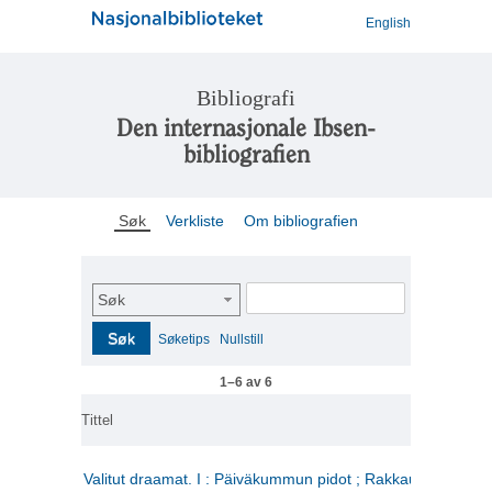
English
Bibliografi
Den internasjonale Ibsen-
bibliografien
Søk
Verkliste
Om bibliografien
Søk
Søk
Søketips
Nullstill
1–6 av 6
Tittel
Valitut draamat. I : Päiväkummun pidot ; Rakkauden kome