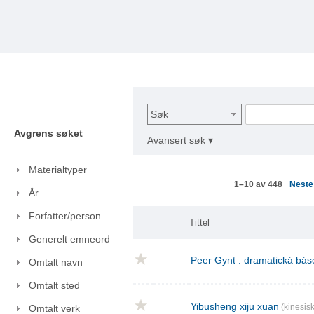
Søk
Avgrens søket
Avansert søk ▾
Materialtyper
Nest
1–10 av 448
År
Forfatter/person
Tittel
Generelt emneord
Peer Gynt : dramatická báse
Omtalt navn
Omtalt sted
Yibusheng xiju xuan
(kinesisk
Omtalt verk