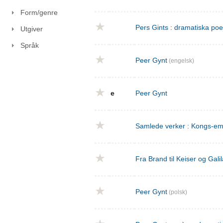
Form/genre
Pers Gints : dramatiska po
Utgiver
Språk
Peer Gynt
(engelsk)
e
Peer Gynt
Samlede verker : Kongs-emn
Fra Brand til Keiser og Gal
Peer Gynt
(polsk)