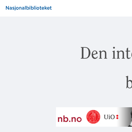
Den int
b