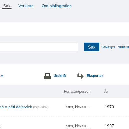
Søk
Verkliste
Om bibliografien
Søk
Søketips
Nullstill
e
Utskrift
Eksporter
>>
Forfatter/person
År
ň o pěti dějstvích
1970
Ibsen, Henrik ...
(tsjekkisk)
1997
Ibsen, Henrik ...
)