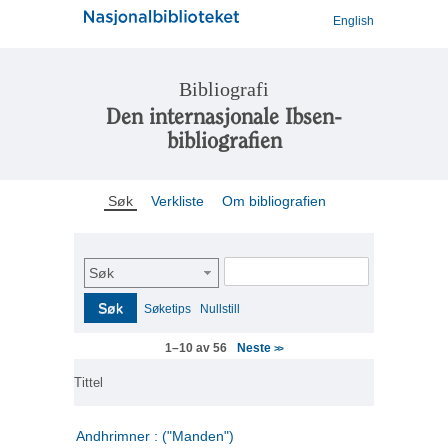
English
Bibliografi
Den internasjonale Ibsen-
bibliografien
Søk
Verkliste
Om bibliografien
Søk
Søk
Søketips
Nullstill
Neste
1–10 av 56
>>
Tittel
Andhrimner : ("Manden")