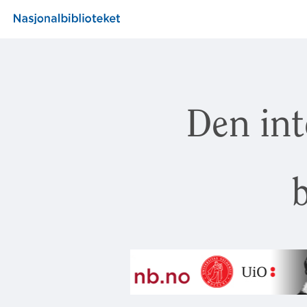
Den int
b