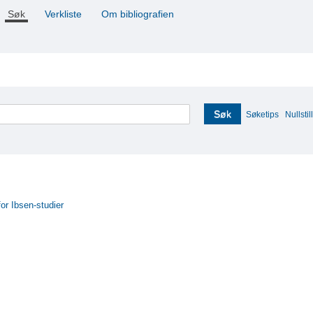
Søk
Verkliste
Om bibliografien
Søk
Søketips
Nullstill
for Ibsen-studier