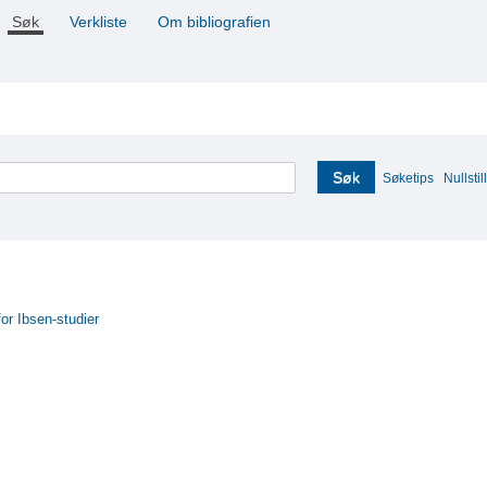
Søk
Verkliste
Om bibliografien
Søk
Søketips
Nullstill
for Ibsen-studier