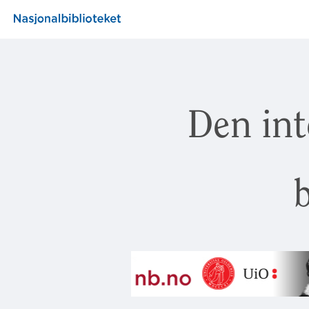
Den int
b