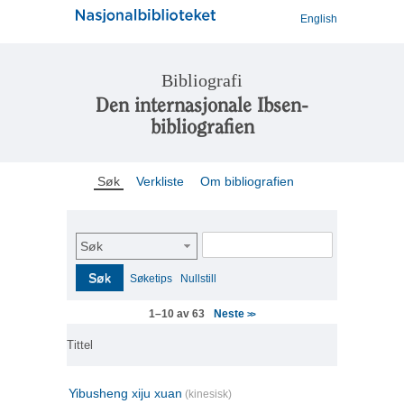
English
Bibliografi
Den internasjonale Ibsen-
bibliografien
Søk
Verkliste
Om bibliografien
Søk
Søk
Søketips
Nullstill
Neste
1–10 av 63
>>
Tittel
Yibusheng xiju xuan
(kinesisk)