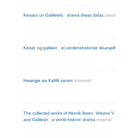
Keisars un Galileetis : drama diwas dalas
(latvisk)
Keiser og galileer : et verdenshistorisk skuespill (1873)
Hwangje wa Kallilli saram
(koreansk)
The collected works of Henrik Ibsen. Volume V : Emperor
and Galilean : a world-historic drama
(engelsk)