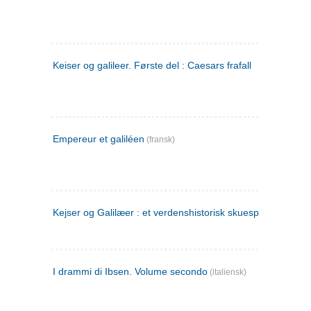
Keiser og galileer. Første del : Caesars frafall
Empereur et galiléen
(fransk)
Kejser og Galilæer : et verdenshistorisk skuespil
I drammi di Ibsen. Volume secondo
(italiensk)