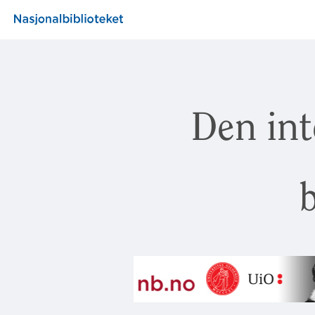
Den int
b