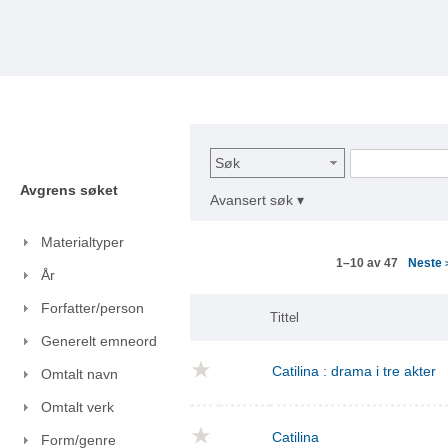
Søk
Avgrens søket
Avansert søk ▾
Materialtyper
Neste
1–10 av 47
År
Forfatter/person
Tittel
Generelt emneord
Catilina : drama i tre akter
Omtalt navn
Omtalt verk
Catilina
Form/genre