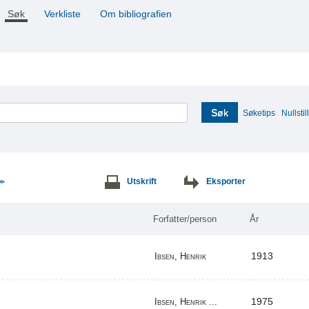
Søk
Verkliste
Om bibliografien
Søk
Søketips
Nullstill
Utskrift
Eksporter
>>
Forfatter/person
År
1913
Ibsen, Henrik
1975
Ibsen, Henrik ...