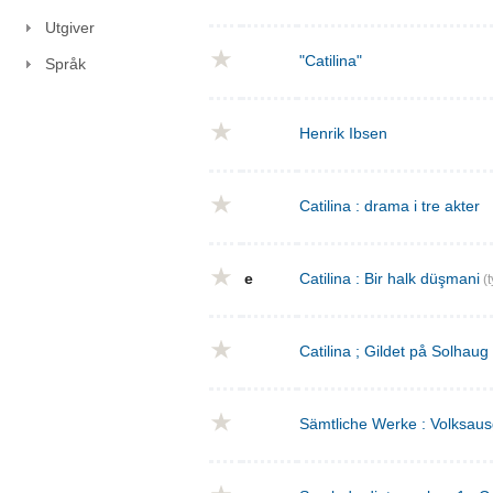
Utgiver
"Catilina"
Språk
Henrik Ibsen
Catilina : drama i tre akter
e
Catilina : Bir halk düşmani
(t
Catilina ; Gildet på Solhaug
Sämtliche Werke : Volksaus