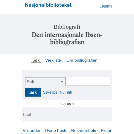
English
Bibliografi
Den internasjonale Ibsen-
bibliografien
Søk
Verkliste
Om bibliografien
Søk
Søk
Søketips
Nullstill
1–1 av 1
Tittel
Vildanden ; Hvide heste ; Rosmersholm ; Fruen fra havet