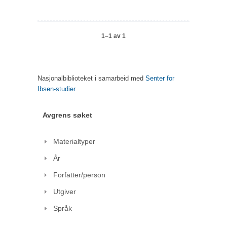
1–1 av 1
Nasjonalbiblioteket i samarbeid med
Senter for
Ibsen-studier
Avgrens søket
Materialtyper
År
Forfatter/person
Utgiver
Språk