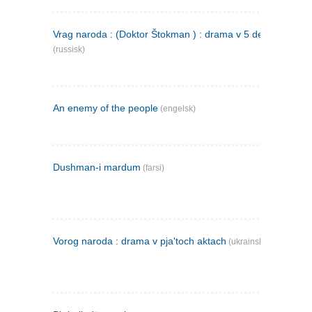
Vrag naroda : (Doktor Štokman ) : drama v 5 dejstvijach
(russisk)
An enemy of the people
(engelsk)
Dushman-i mardum
(farsi)
Vorog naroda : drama v pja'toch aktach
(ukrainsk)