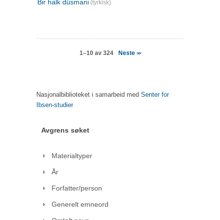
Bir halk düsmani
(tyrkisk)
Neste
1–10 av 324
>>
Nasjonalbiblioteket i samarbeid med
Senter for
Ibsen-studier
Avgrens søket
Materialtyper
År
Forfatter/person
Generelt emneord