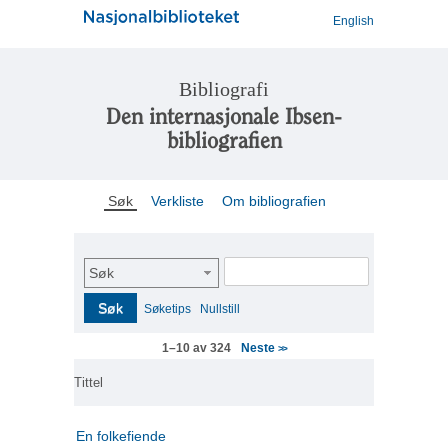
English
Bibliografi
Den internasjonale Ibsen-
bibliografien
Søk
Verkliste
Om bibliografien
Søk
Søk
Søketips
Nullstill
Neste
1–10 av 324
>>
Tittel
En folkefiende