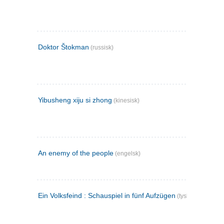
Doktor Štokman
(russisk)
Yibusheng xiju si zhong
(kinesisk)
An enemy of the people
(engelsk)
Ein Volksfeind : Schauspiel in fünf Aufzügen
(tysk)