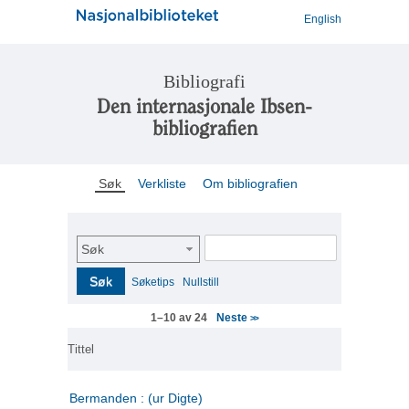
English
Bibliografi
Den internasjonale Ibsen-
bibliografien
Søk
Verkliste
Om bibliografien
Søk
Søk
Søketips
Nullstill
Neste
1–10 av 24
>>
Tittel
Bermanden : (ur Digte)