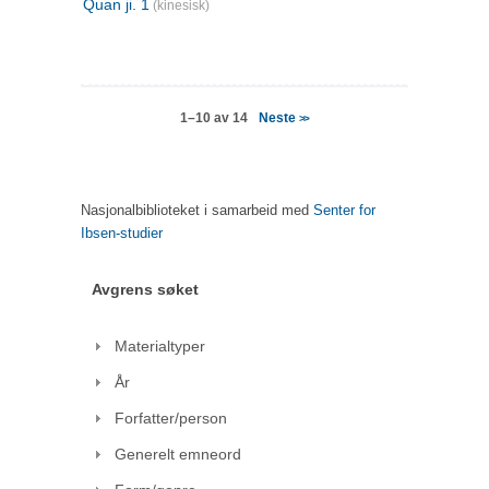
Quan ji. 1
(kinesisk)
Neste
1–10 av 14
>>
Nasjonalbiblioteket i samarbeid med
Senter for
Ibsen-studier
Avgrens søket
Materialtyper
År
Forfatter/person
Generelt emneord