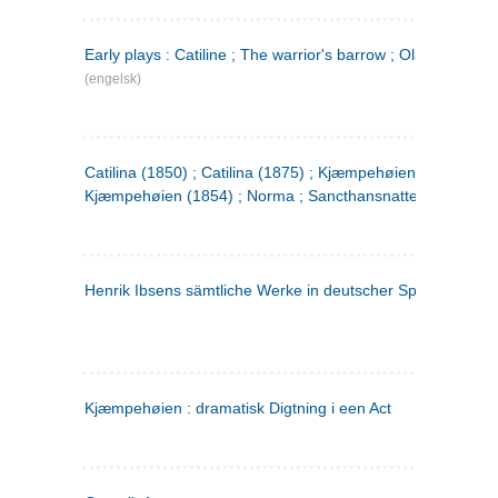
Early plays : Catiline ; The warrior's barrow ; Olaf Liljekran
(engelsk)
Catilina (1850) ; Catilina (1875) ; Kjæmpehøien (1850) ;
Kjæmpehøien (1854) ; Norma ; Sancthansnatten
Henrik Ibsens sämtliche Werke in deutscher Sprache. 2
(ty
Kjæmpehøien : dramatisk Digtning i een Act