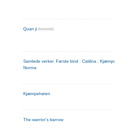
Quan ji
(kinesisk)
Samlede verker. Første bind : Catilina ; Kjæmpehøien ;
Norma
Kjæmpehøien
The warrior's barrow