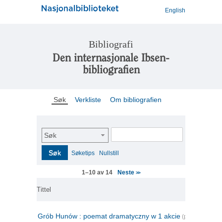
English
Bibliografi
Den internasjonale Ibsen-
bibliografien
Søk
Verkliste
Om bibliografien
Søk
Søk
Søketips
Nullstill
Neste
1–10 av 14
>>
Tittel
Grób Hunów : poemat dramatyczny w 1 akcie
(polsk)