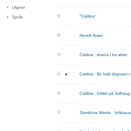
Utgiver
"Catilina"
Språk
Henrik Ibsen
Catilina : drama i tre akter
e
Catilina : Bir halk düşmani
(t
Catilina ; Gildet på Solhaug
Sämtliche Werke : Volksaus