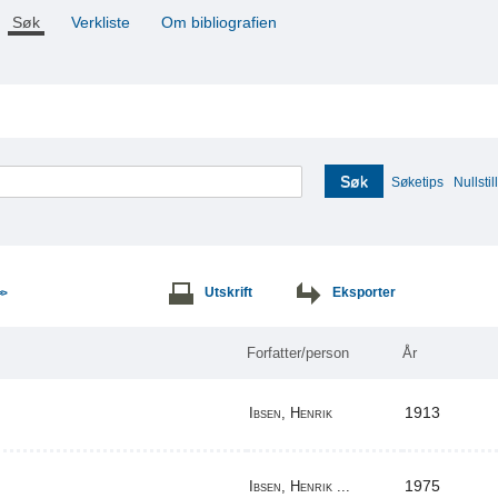
Søk
Verkliste
Om bibliografien
Søk
Søketips
Nullstill
Utskrift
Eksporter
>>
Forfatter/person
År
1913
Ibsen, Henrik
1975
Ibsen, Henrik ...