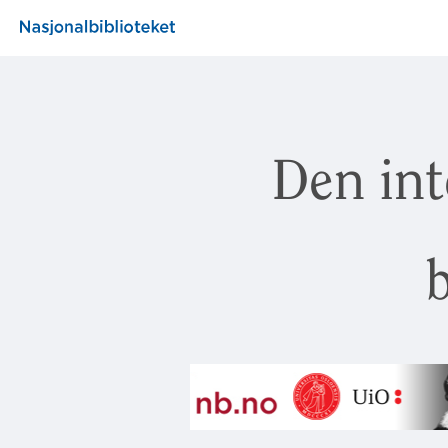
Den int
b