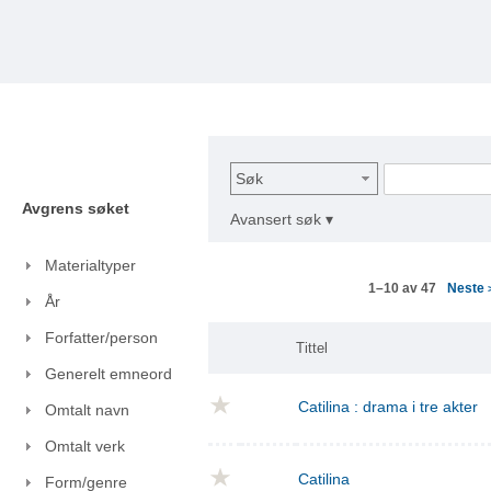
Søk
Avgrens søket
Avansert søk ▾
Materialtyper
Neste
1–10 av 47
År
Forfatter/person
Tittel
Generelt emneord
Catilina : drama i tre akter
Omtalt navn
Omtalt verk
Catilina
Form/genre