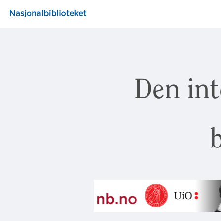
Den int
b