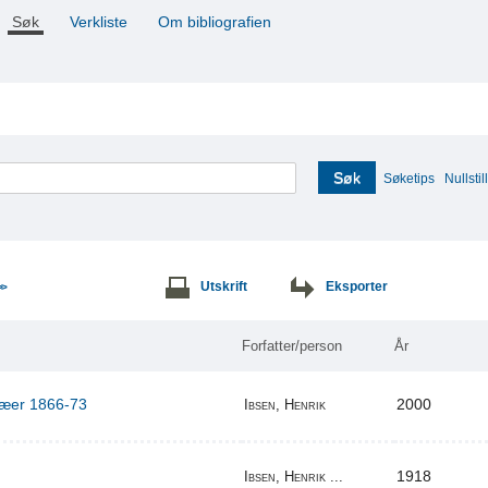
Søk
Verkliste
Om bibliografien
Søk
Søketips
Nullstill
Utskrift
Eksporter
>>
Forfatter/person
År
ilæer 1866-73
2000
Ibsen, Henrik
1918
Ibsen, Henrik ...