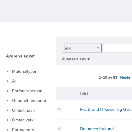
Søk
Avgrens søket
Avansert søk ▾
Materialtyper
Neste
1–10 av 83
År
Forfatter/person
Tittel
Generelt emneord
Fra Brand til Keiser og Gal
Omtalt navn
Omtalt verk
De unges forbund
Form/genre