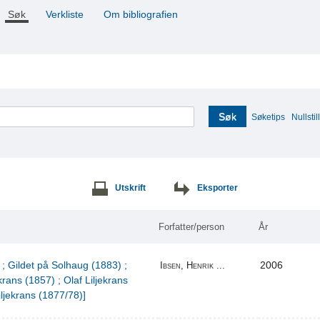
Søk
Verkliste
Om bibliografien
Søk
Søketips
Nullstill
Utskrift
Eksporter
Forfatter/person
År
 ; Gildet på Solhaug (1883) ;
2006
Ibsen, Henrik ...
krans (1857) ; Olaf Liljekrans
iljekrans (1877/78)]