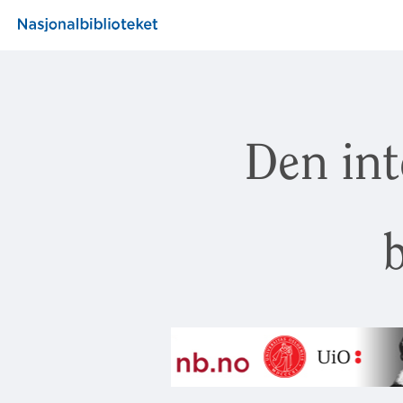
Den int
b