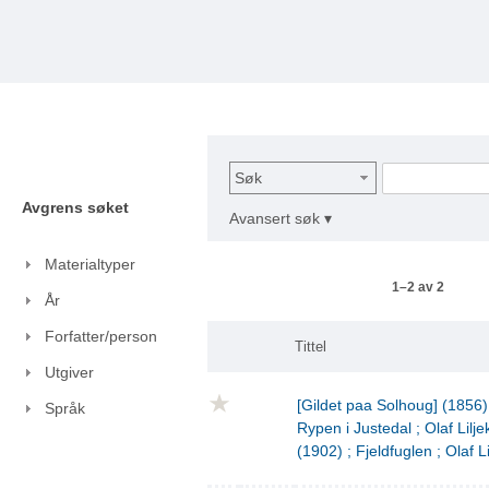
Søk
Avgrens søket
Avansert søk ▾
Materialtyper
1–2 av 2
År
Forfatter/person
Tittel
Utgiver
[Gildet paa Solhoug] (1856)
Språk
Rypen i Justedal ; Olaf Lilje
(1902) ; Fjeldfuglen ; Olaf L