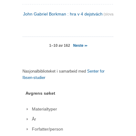
John Gabriel Borkman : hra v 4 dejstvách
(slovakisk)
Neste
1–10 av 162
>>
Nasjonalbiblioteket i samarbeid med
Senter for
Ibsen-studier
Avgrens søket
Materialtyper
År
Forfatter/person