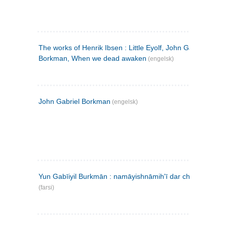
The works of Henrik Ibsen : Little Eyolf, John Gabriel
Borkman, When we dead awaken
(engelsk)
John Gabriel Borkman
(engelsk)
Yun Gabīiyil Burkmān : namāyishnāmihʹī dar chahār pardih
(farsi)