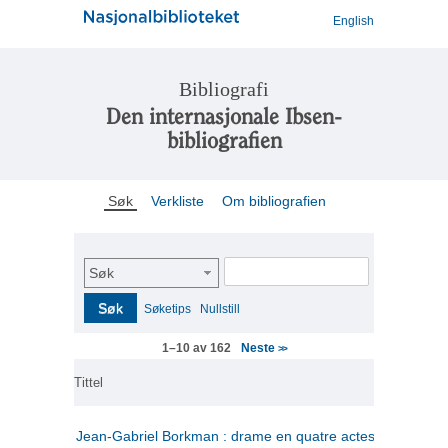
English
Bibliografi
Den internasjonale Ibsen-
bibliografien
Søk
Verkliste
Om bibliografien
Søk
Søk
Søketips
Nullstill
Neste
1–10 av 162
>>
Tittel
Jean-Gabriel Borkman : drame en quatre actes
(fransk)