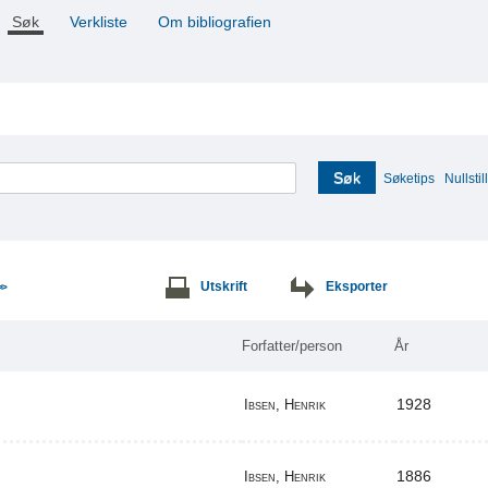
Søk
Verkliste
Om bibliografien
Søk
Søketips
Nullstill
Utskrift
Eksporter
>>
Forfatter/person
År
1928
Ibsen, Henrik
1886
Ibsen, Henrik