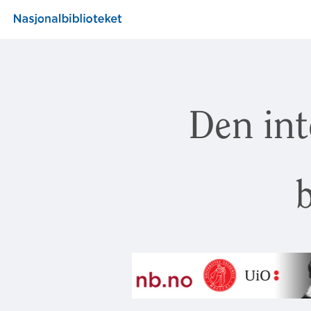
Den int
b