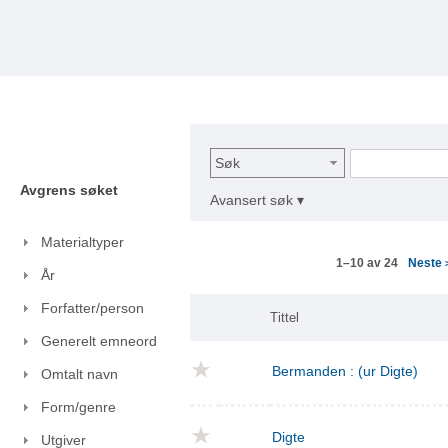
Søk
Avgrens søket
Avansert søk ▾
Materialtyper
Neste
1–10 av 24
År
Forfatter/person
Tittel
Generelt emneord
Bermanden : (ur Digte)
Omtalt navn
Form/genre
Digte
Utgiver