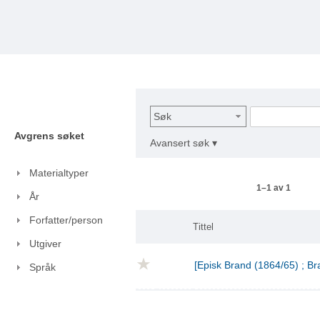
Søk
Avgrens søket
Avansert søk ▾
Materialtyper
1–1 av 1
År
Forfatter/person
Tittel
Utgiver
[Episk Brand (1864/65) ; Br
Språk