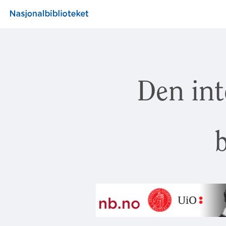
Den int
b