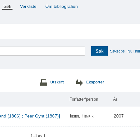
Søk
Verkliste
Om bibliografien
Søk
Søketips
Nullstill
Utskrift
Eksporter
Forfatter/person
År
and (1866) ; Peer Gynt (1867)]
2007
Ibsen, Henrik
1–1 av 1