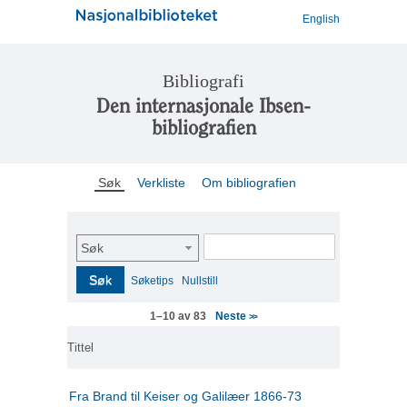
English
Bibliografi
Den internasjonale Ibsen-
bibliografien
Søk
Verkliste
Om bibliografien
Søk
Søk
Søketips
Nullstill
Neste
1–10 av 83
>>
Tittel
Fra Brand til Keiser og Galilæer 1866-73