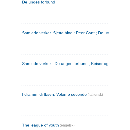
De unges forbund
Samlede verker. Sjette bind : Peer Gynt ; De unges Forbu
Samlede verker : De unges forbund ; Keiser og Galilæer. 3
I drammi di Ibsen. Volume secondo
(italiensk)
The league of youth
(engelsk)