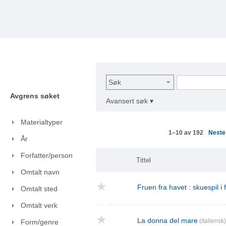
Søk
Avgrens søket
Avansert søk ▾
Materialtyper
Nest
1–10 av 192
År
Forfatter/person
Tittel
Omtalt navn
Fruen fra havet : skuespil i
Omtalt sted
Omtalt verk
La donna del mare
(italiensk)
Form/genre