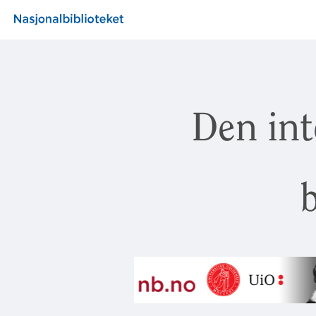
Den int
b