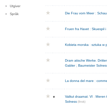
Utgiver
Die Frau vom Meer : Schausp
Språk
Fruen fra Havet : Skuespil i
Kobieta morska : sztuka w p
Dram atische Werke. Dritte
Gabler ; Baumeister Solnes
La donna del mare : commed
e
Valitut draamat. VI : Meren
Solness
(finsk)