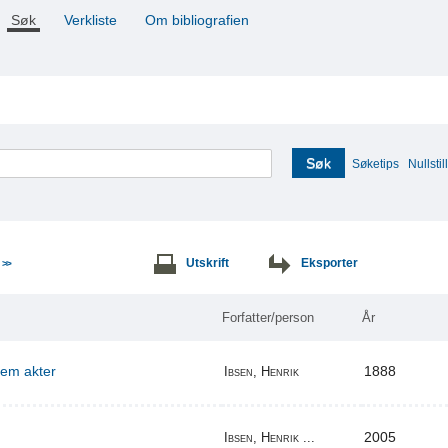
Søk
Verkliste
Om bibliografien
Søk
Søketips
Nullstill
e
Utskrift
Eksporter
>>
Forfatter/person
År
 fem akter
1888
Ibsen, Henrik
2005
Ibsen, Henrik ...