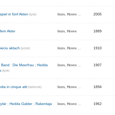
iel in fünf Akten
2005
Ibsen, Henrik ...
(tysk)
 fem Akter
1889
Ibsen, Henrik
ieciu aktach
1910
Ibsen, Henrik ...
(polsk)
r Band : Die Meerfrau ; Hedda
1907
Ibsen, Henrik ...
s
(tysk)
ia in cinque atti
1894
Ibsen, Henrik ...
(italiensk)
 tytär ; Hedda Gabler ; Rakentaja
1962
Ibsen, Henrik ...