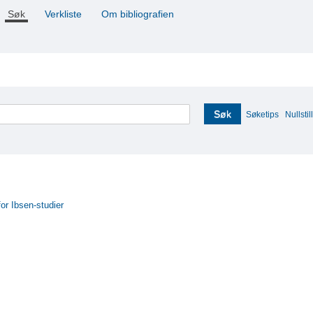
Søk
Verkliste
Om bibliografien
Søk
Søketips
Nullstill
for Ibsen-studier