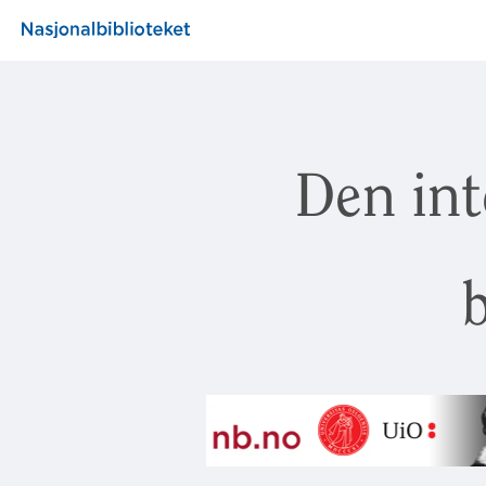
Den int
b