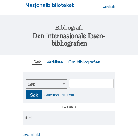
English
Bibliografi
Den internasjonale Ibsen-
bibliografien
Søk
Verkliste
Om bibliografien
Søk
Søk
Søketips
Nullstill
1–3 av 3
Tittel
Svanhild