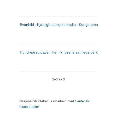
Svanhild ; Kjærlighedens komedie ; Kongs-emnerne
Hundreårsutgave : Henrik Ibsens samlede verker. 4
1–3 av 3
Nasjonalbiblioteket i samarbeid med
Senter for
Ibsen-studier