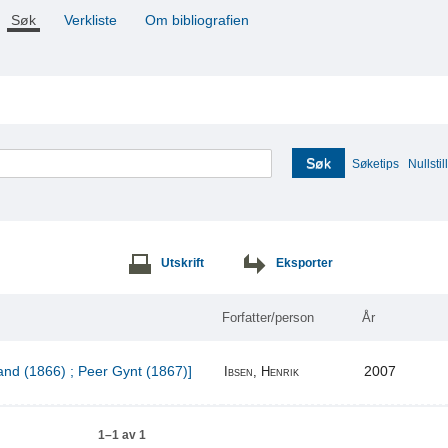
Søk
Verkliste
Om bibliografien
Søk
Søketips
Nullstill
Utskrift
Eksporter
Forfatter/person
År
and (1866) ; Peer Gynt (1867)]
2007
Ibsen, Henrik
1–1 av 1