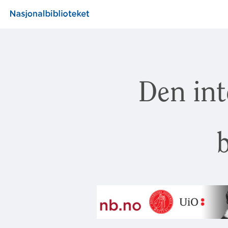
Den int
b