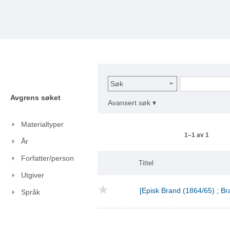
Søk
Avgrens søket
Avansert søk ▾
Materialtyper
1–1 av 1
År
Forfatter/person
Tittel
Utgiver
[Episk Brand (1864/65) ; Br
Språk